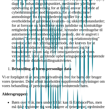
dage fra indsamlingstidspunktet, medmindre yderligere
opbevaring er nødvendig for at fastslå ansvar i tilfælde af
cyberkriminalitet mod Empatica, for at efterkomme
anmodninger fra myndighederne og/eller for at sikre
overholdelse af gældende kvalitets- og sikkerhedsstandarder;
for at forsvare og håndhæve vores juridiske og kontraktlige
rettigheder samt kreditinddrivelse, herunder overdragelse til
autoriserede virksomheder, i den periode, der er angivet i
afsnittet "Levering af tjenester/konto- og relationsstyring"
ovenfor, eller den yderligere periode, der kræves for at
håndhæve sådanne rettigheder og interesser; og for
transaktioner såsom salg eller omorganisering af vores
virksomhed, i den gældende opbevaringsperiode vedrørende
de relevante databehandlingsaktiviteter.
Behandling af børns personlige data
Vi er forpligtet til at beskytte privatlivets fred for børn, der bruger
vores tjenester. Dette afsnit indeholder supplerende oplysninger om
vores behandling af personoplysninger vedrørende børn.
Aldersgrupper:
Børn over 6 år, men under 18 år: kan få EmbracePlus, men
må ikke registrere sig som brugere af tjenesterne, medmindre