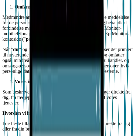
Omfang
Medmindre andet er beskrevet nedenfor, gælder denne meddelelse
for de personoplysninger, som Empatica indsamler og behandler i
forbindelse med EmbracePlus-uret, de tilknyttede EpiMonitor-
mobiltelefonapplikationer ("
app"
) og den tilknyttede EpiMonitor-
kontoside ("
portal
") (samlet kaldet "
tjenesterne
").
Når "
du"
og "
din
" bruges i denne meddelelse, henviser det primært
til nuværende eller potentielle brugere af tjenesterne og omfatter
også: mindreårige og andre personer, på hvis vegne du handler, og
omsorgspersoner (som defineret nedenfor) og andre personer, hvis
personlige data vi kan modtage i forbindelse med tjenesterne.
Vores indsamling og brug af persondata
Som beskrevet nedenfor indsamler vi personoplysninger direkte fra
dig, fra tredjeparter og automatisk gennem din brug af vores
tjenester.
Hvordan vi indsamler personlige data
I de fleste tilfælde vil vi indsamle personoplysninger direkte fra dig
eller fra din brug af tjenesterne.