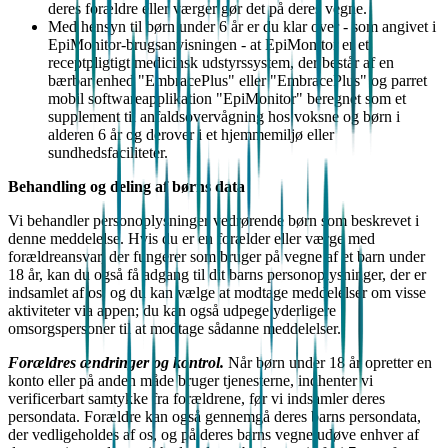
deres forældre eller værger gør det på deres vegne.
Med hensyn til børn under 6 år er du klar over - som angivet i
EpiMonitor-brugsanvisningen - at EpiMonitor er et
receptpligtigt medicinsk udstyrssystem, der består af en
bærbar enhed "EmbracePlus" eller "EmbracePlus" og parret
mobil softwareapplikation "EpiMonitor" beregnet som et
supplement til anfaldsovervågning hos voksne og børn i
alderen 6 år og derover i et hjemmemiljø eller
sundhedsfaciliteter.
Behandling og deling af børns data
Vi behandler personoplysninger vedrørende børn som beskrevet i
denne meddelelse. Hvis du er en forælder eller værge med
forældreansvar, der fungerer som bruger på vegne af et barn under
18 år, kan du også få adgang til dit barns personoplysninger, der er
indsamlet af os, og du kan vælge at modtage meddelelser om visse
aktiviteter via appen; du kan også udpege yderligere
omsorgspersoner til at modtage sådanne meddelelser.
Forældres ændringer og kontrol.
Når børn under 18 år opretter en
konto eller på anden måde bruger tjenesterne, indhenter vi
verificerbart samtykke fra forældrene, før vi indsamler deres
persondata. Forældre kan også gennemgå deres barns persondata,
der vedligeholdes af os, og på deres barns vegne udøve enhver af