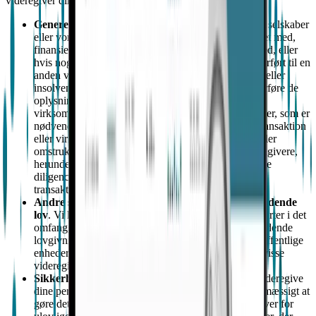
videregiver dine personlige data til.
Generel forretningsdrift.
Hvis vi, vores tilknyttede selskaber
eller vores datterselskaber bliver opkøbt af, fusioneret med,
finansieret af eller investeret i af en anden virksomhed, eller
hvis nogen af vores aktiver bliver eller kan blive overført til en
anden virksomhed, enten som en del af en konkurs- eller
insolvensprocedure eller på anden måde, kan vi overføre de
oplysninger, vi har indsamlet om dig, til den anden
virksomhed. Vi kan også dele visse personoplysninger, som er
nødvendige forud for gennemførelsen af en sådan transaktion
eller virksomhedstransaktioner såsom finansiering eller
omstrukturering, til långivere, revisorer, og andre rådgivere,
herunder advokater og konsulenter, som en del af due
diligence eller som nødvendigt for at planlægge en
transaktion.
Andre som tilladt eller påkrævet i henhold til gældende
lov
. Vi kan videregive personoplysninger til andre parter i det
omfang, det er tilladt eller påkrævet i henhold til gældende
lovgivning. Dette kan omfatte tilsynsmyndigheder, offentlige
enheder og retshåndhævelse. Det kan også omfatte visse
videregivelser, som vi er forpligtet til at foretage.
Sikkerhed og beskyttelse af rettigheder.
Vi kan videregive
dine personlige data, når vi mener, at det er hensigtsmæssigt at
gøre det for at undersøge, forhindre eller gribe ind over for