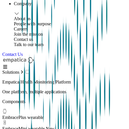
Company
About us
People with purpose
Careers
Join the mission
Contact us
Talk to our team
Contact Us
Solutions
Empatica Health Monitoring Platform
One platform, multiple applications
Components
EmbracePlus wearable
EmbraceMini wearable
New