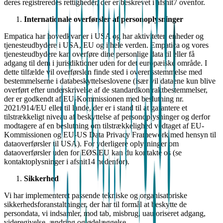
deres registreredes rettigheder, der er beskrevet i afsnit7 ovenfor.
Internationale overførsler af personoplysninger
Empatica har hovedkvarter i USA og har aktiviteter, enheder og
tjenesteudbydere i USA, EU og i hele verden. Empatica og vores
tjenesteudbydere kan overføre dine personlige data til eller få
adgang til dem i jurisdiktioner uden for det europæiske område. I
dette tilfælde vil overførslen finde sted i overensstemmelse med
bestemmelserne i databeskyttelseslovene (især vil dataene kun blive
overført efter underskrivelse af de standardkontraktbestemmelser,
der er godkendt af EU-Kommissionen med beslutning nr.
2021/914/EU eller til lande, der er i stand til at garantere et
tilstrækkeligt niveau af beskyttelse af personoplysninger og derfor
modtagere af en beslutning om tilstrækkelighed vedtaget af EU-
Kommissionen og EU-US Data Privacy Framework med hensyn til
dataoverførsler til USA). For yderligere oplysninger om
dataoverførsler uden for EØS/EU kan du kontakte os (se
kontaktoplysninger i afsnit14 nedenfor).
Sikkerhed
Vi har implementeret passende tekniske og organisatoriske
sikkerhedsforanstaltninger, der har til formål at beskytte de
persondata, vi indsamler, mod tab, misbrug, uautoriseret adgang,
videregivelse, ændring og ødelæggelse.