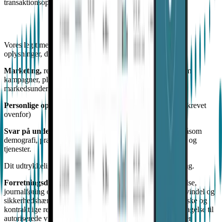
transaktionsoplysninger. Sundhedsrelaterede oplysninger.
Vores legitime interesse og, hvad angår sundhedsrelaterede
oplysninger, dit forudgående samtykke.
Marketing,
reklame og public relations, herunder tilbud om
kampagner, planlægning og styring af events samt
markedsundersøgelser.
Personlige oplysninger
og
kontaktoplysninger
(som beskrevet
ovenfor)
Svar på undersøgelser:
alle oplysninger, du måtte give, såsom
demografi, præferencer og din mening om vores produkter og
tjenester.
Dit udtrykkelige samtykke til at sende direkte markedsføring.
Forretningsdrift,
herunder: regnskab, revision, overholdelse,
journalføring og juridiske formål; at forhindre og opdage svindel og
sikkerhedshændelser; at forsvare og håndhæve vores juridiske og
kontraktlige rettigheder; kreditinddrivelse, herunder overdragelse til
autoriserede virksomheder; og transaktioner såsom salg eller