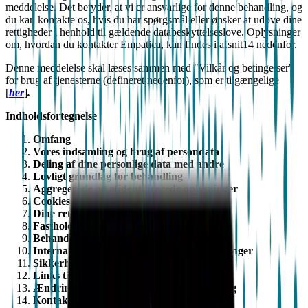
meddelelse. Det betyder, at vi er ansvarlige for denne behandling, og
du kan kontakte os, hvis du har spørgsmål eller ønsker at udøve dine
rettigheder i henhold til gældende databeskyttelseslove. Oplysninger
om, hvordan du kontakter Empatica, kan findes i afsnit14 nedenfor.
Denne meddelelse skal læses sammen med "Vilkår og betingelser"
for brug af tjenesterne (defineret nedenfor), som er tilgængelige
[
her
]
.
Indholdsfortegnelse
Omfang
Vores indsamling og brug af persondata
Deling af dine personlige data med andre
Lovligt grundlag for behandling
Aggregerede og afidentificerede oplysninger
Cookies og sporing
Dine rettigheder som registreret
Fastholdelse
Behandling af børns persondata
Internationale overførsler af personoplysninger
Sikkerhed
Links til tredjeparter
Ændringer af denne fortrolighedserklæring
Kontakt os