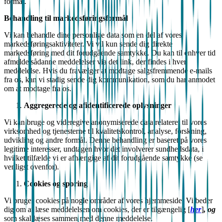
formål.
Behandling til markedsføringsformål
Vi kan behandle dine personlige data som en del af vores
markedsføringsaktiviteter. Vi vil kun sende dig direkte
markedsføring med dit forudgående samtykke. Du kan til enhver tid
afmelde sådanne meddelelser via det link, der findes i hver
meddelelse. Hvis du fravælger at modtage salgsfremmende e-mails
fra os, kan vi stadig sende dig kommunikation, som du har anmodet
om at modtage fra os.
Aggregerede og afidentificerede oplysninger
Vi kan bruge og videregive anonymiserede data relateret til vores
virksomhed og tjenesterne til kvalitetskontrol, analyse, forskning,
udvikling og andre formål. Denne behandling er baseret på vores
legitime interesser, undtagen hvor det involverer sundhedsdata, i
hvilket tilfælde vi er afhængige af dit forudgående samtykke (se
venligst ovenfor).
Cookies og sporing
Vi bruger cookies på nogle områder af vores hjemmeside. Vi beder
dig om at læse meddelelsen om cookies, der er tilgængelig [
her
]
, og
som skal læses sammen med denne meddelelse.