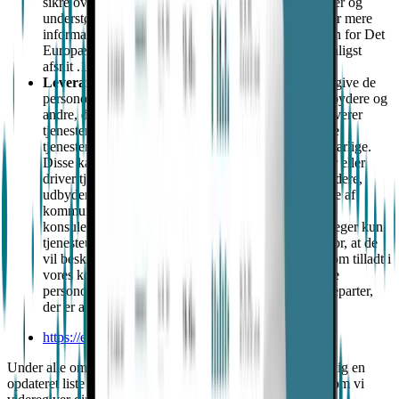
sikre overholdelse af internationale love og standarder og
understøtte forsknings- og udviklingssamarbejde. For mere
information om overførsel af personoplysninger uden for Det
Europæiske Økonomiske Samarbejdsområde, se venligst
afsnit .10
Leverandører og tjenesteudbydere.
Vi kan videregive de
personoplysninger, vi indsamler, til vores tjenesteudbydere og
andre, der udfører funktioner på vores vegne eller leverer
tjenester til os, udelukkende med henblik på at levere
tjenesterne til dig, som databehandlere eller dataansvarlige.
Disse kan f.eks. omfatte tjenesteudbydere, der hoster eller
driver tjenesterne, betalingsbehandlere, analyseudbydere,
udbydere af informationsteknologitjenester, udbydere af
kommunikationstjenester, kundeserviceleverandører,
konsulenter, revisorer og juridiske rådgivere. Vi udpeger kun
tjenesteudbydere, der giver tilstrækkelige garantier for, at de
vil beskytte dine persondata og kun behandle data som tilladt i
vores kontrakter med dem. Vi kan især videregive de
personoplysninger, der er nævnt ovenfor, til de tredjeparter,
der er anført nedenfor:
https://emp.is/epimonitor-third-parties
Under alle omstændigheder vil vi på din anmodning give dig en
opdateret liste over de leverandører og tjenesteudbydere, som vi