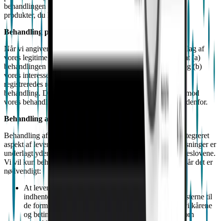
behandlingen er afgørende for at give dig de tjenester eller
produkter, du har anmodet om.
Behandling på grundlag af vores legitime interesser
Når vi angiver, at vi behandler personoplysninger på grundlag af
vores legitime interesser, har vi fastslået og dokumenteret, at (a)
behandlingen er nødvendig til legitime forretningsformål, og (b)
vores interesse i at gøre det ikke opvejes af en risiko for de
registreredes rettigheder og friheder som følge af en sådan
behandling. Du har en kvalificeret ret til at gøre indsigelse mod
vores behandling på dette grundlag - se venligst afsnit 7 nedenfor.
Behandling af sundhedsrelaterede oplysninger
Behandling af dine sundhedsrelaterede oplysninger er et integreret
aspekt af leveringen af tjenesterne. Denne type personoplysninger er
underlagt yderligere beskyttelse i henhold til databeskyttelseslovene.
Vi vil kun behandle dine sundhedsrelaterede oplysninger, når det er
nødvendigt:
At levere tjenesterne på grundlag af dit samtykke. Vi
indhenter dette samtykke fra dig, når du bruger tjenesterne til
de formål, der er beskrevet i denne meddelelse og i vilkårene
og betingelserne. Se nedenfor for mere information om