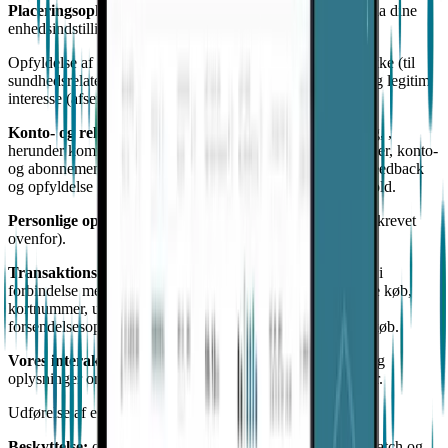
Placeringsoplysninger
: oplysninger om geolokalisering via dine
enhedsindstillinger
Opfyldelse af en kontrakt med dig, dit udtrykkelige samtykke (til
sundhedsrelaterede oplysninger og geolokaliseringsdata) og legitim
interesse (afsendelse af advarsler til plejepersonale)
Konto- og relationsstyring;
styring af vores forhold til dig, ,
herunder kommunikation med dig og styring af transaktioner, konto-
og abonnementsstyring; besvarelse af dine forespørgsler, feedback
og opfyldelse af anmodninger; og skræddersyning af indhold.
Personlige oplysninger
og
kontaktoplysninger
(som beskrevet
ovenfor).
Transaktionsoplysninger
, der vedrører køb og betalinger i
forbindelse med tjenesterne, herunder en oversigt over dine køb,
kortnummer, udløbsdato, faktureringsadresse,
forsendelsesoplysninger og oplysninger om dine tidligere køb.
Vores interaktioner med dig,
herunder kommunikation og
oplysninger om din brug af tjenesterne og dine præferencer.
Udførelse af en kontrakt med dig
Beskyttelse:
overvågning og vurdering af EmbracePlus Watch og