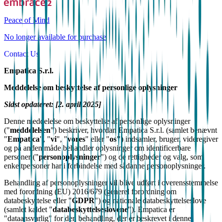
Peace of Mind
No longer available for purchase
Contact Us
Empatica S.r.l.
Meddelelse om beskyttelse af personlige oplysninger
Sidst opdateret: [2. april 2025]
Denne meddelelse om beskyttelse af personlige oplysninger
("
meddelelsen
") beskriver, hvordan Empatica S.r.l. (samlet benævnt
"
Empatica
", "
vi
", "
vores
" eller "
os"
) indsamler, bruger, videregiver
og på anden måde behandler oplysninger om identificerbare
personer ("
personoplysninger
") og de rettigheder og valg, som
enkeltpersoner har i forbindelse med sådanne personoplysninger.
Behandling af personoplysninger vil blive udført i overensstemmelse
med forordning (EU) 2016/679 (generel forordning om
databeskyttelse eller "
GDPR
") og nationale databeskyttelseslove
(samlet kaldet "
databeskyttelseslovene
"). Empatica er
"dataansvarlig" for den behandling, der er beskrevet i denne