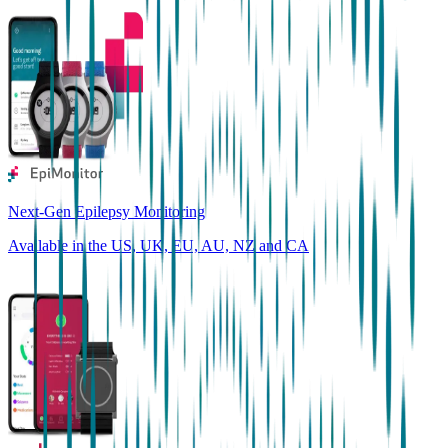
Next-Gen Epilepsy Monitoring
Available in the US, UK, EU, AU, NZ and CA