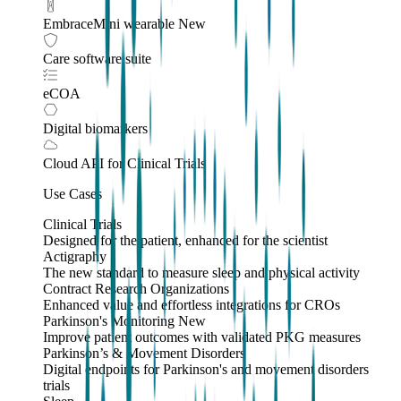
EmbraceMini wearable
New
Care software suite
eCOA
Digital biomarkers
Cloud API
for Clinical Trials
Use Cases
Clinical Trials
Designed for the patient, enhanced for the scientist
Actigraphy
The new standard to measure sleep and physical activity
Contract Research Organizations
Enhanced value and effortless integrations for CROs
Parkinson's Monitoring
New
Improve patient outcomes with validated PKG measures
Parkinson’s & Movement Disorders
Digital endpoints for Parkinson's and movement disorders
trials