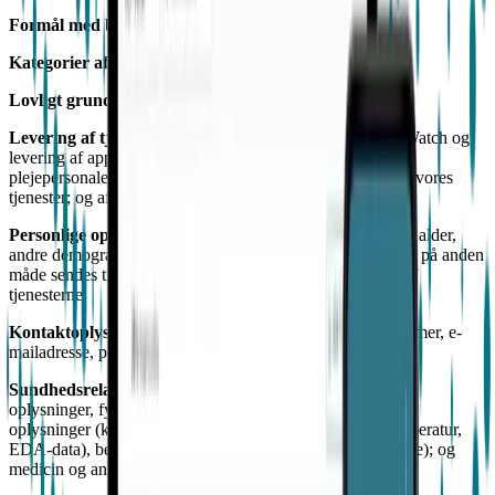
Formål med behandling
Kategorier af personlige data
Lovligt grundlag
Levering af tjenesterne
, herunder drift af EmbracePlus Watch og
levering af app-funktionalitet; afsendelse af advarsler til
plejepersonale; levering af support vedrørende din brug af vores
tjenester; og afsendelse af servicekommunikation.
Personlige oplysninger
, herunder navn, fødselsdato, køn, alder,
andre demografiske data og eventuelle personlige data, der på anden
måde sendes til os som en del af din registrering og brug af
tjenesterne.
Kontaktoplysninger
, herunder navn, adresse, telefonnummer, e-
mailadresse, postadresse, praksisnavn.
Sundhedsrelaterede oplysninger
, herunder fysiologiske
oplysninger, fysisk(e) tilstand(e) og diagnoser, biometriske
oplysninger (kropsfunktioner, vitale tegn, symptomer, temperatur,
EDA-data), beregnede biomarkører (f.eks. søvn, bevægelse); og
medicin og andre behandlinger eller indgreb.