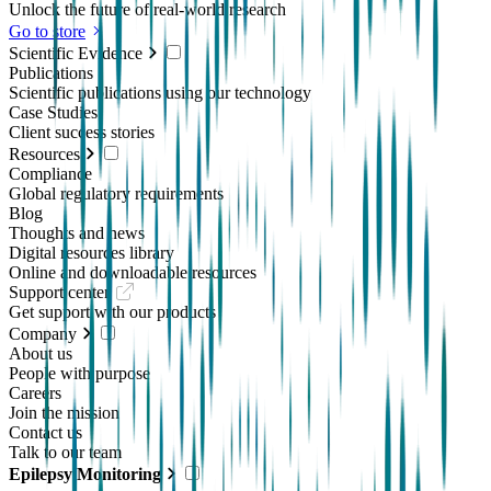
Unlock the future of real-world research
Go to store
Scientific Evidence
Publications
Scientific publications using our technology
Case Studies
Client success stories
Resources
Compliance
Global regulatory requirements
Blog
Thoughts and news
Digital resources library
Online and downloadable resources
Support center
Get support with our products
Company
About us
People with purpose
Careers
Join the mission
Contact us
Talk to our team
Epilepsy Monitoring