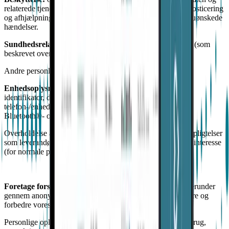
relaterede tjenesters ydeevne og sikkerhed, herunder diagnosticering
og afhjælpning, og vurdering og reaktion på rapporter om uønskede
hændelser.
Sundhedsrelaterede oplysninger
og
enhedsoplysninger
(som
beskrevet ovenfor).
Andre personlige data i rapporter om uønskede hændelser.
Enhedsoplysninger
, herunder IP-adresse, EmbracePlus-
identifikator, datoer og tidspunkter for adgang til appen,
telefon-/enhedstype samt softwareversion, operativsystem,
Bluetooth®- og WiFi-indstillinger (On/Off).
Overholdelse af vores juridiske og lovgivningsmæssige forpligtelser
som leverandør af medicinsk udstyr og/eller vores legitime interesse
(for normale persondata).
Foretage forskning og analyse
vedrørende tjenesterne
,
herunder
gennem anonymisering af personoplysninger, for at evaluere og
forbedre vores tjenester og forretningsdrift.
Personlige oplysninger, enhedsoplysninger, aktiviteter og brug,