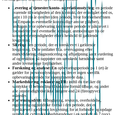
Levering af tjenester/konto- og relationsstyring
: en periode
svarende til varigheden af den kontrakt, der er indgået med os,
samt i 10 (ti) år derefter (den periode, hvor forældelsesfristen
for Empaticas eventuelle kontraktlige ansvar påløber),
undtagen hvor opbevaring i en senere periode er påkrævet i
forbindelse med eventuelle retssager, anmodninger fra de
kompetente myndigheder eller i henhold til gældende
lovgivning
Sikring:
den periode, der er foreskrevet i gældende
lovgivning. Dette omfatter bl.a. overvågning efter
markedsføring, diagnosticering og afhjælpning samt vurdering
af og reaktion på rapporter om uønskede hændelser samt
andre lovmæssige forpligtelser.
Forskning og analyse: En
opbevaringsperiode på 1 (et) år
gælder for personoplysninger, og der er ingen specifik
opbevaringsperiode for anonymiserede data.
Markedsføring, reklame og PR:
indtil du trækker dit
samtykke til behandling til sådanne formål tilbage, og under
alle omstændigheder ikke længere end 24 (fireogtyve)
måneder.
Forretningsdrift:
til bogføring, revision, overholdelse,
registrering og juridiske formål i den periode, der er
foreskrevet i gældende lovgivning; for at forhindre og opdage
svindel og cybersikkerhedshændelser i en periode på 7 (syv)