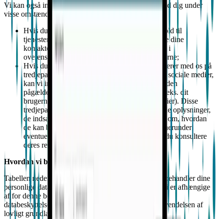
Vi kan også indsamle personoplysninger fra andre end dig under
visse omstændigheder, f.eks:
Hvis du er en registreret omsorgsperson i forhold til
tjenesterne ("
omsorgsperson"
), vil vi modtage dine
kontaktoplysninger fra en bruger af tjenesterne i
overensstemmelse med vilkårene og betingelserne;
Hvis du sender oplysninger om os eller interagerer med os på
tredjepartsplatforme, f.eks. via din konto på de sociale medier,
kan vi indsamle personoplysninger om dig fra den
pågældende tredjepartsplatform eller -konto (f.eks. dit
brugernavn og/eller håndtag på de sociale medier). Disse
tredjepartsplatforme og -tjenester kontrollerer de oplysninger,
de indsamler og deler om dig. For oplysninger om, hvordan
de kan bruge og videregive dine oplysninger, herunder
eventuelle oplysninger, du offentliggør, bedes du konsultere
deres respektive privatlivspolitikker.
Hvordan vi behandler personlige data
Tabellen nedenfor opsummerer de formål, hvortil vi behandler dine
personlige data, sammen med det lovlige grundlag, vi er afhængige
af for denne behandling i overensstemmelse med
databeskyttelseslovene. For mere information om anvendelsen af
lovligt grundlag, se venligst afsnit4 nedenfor.