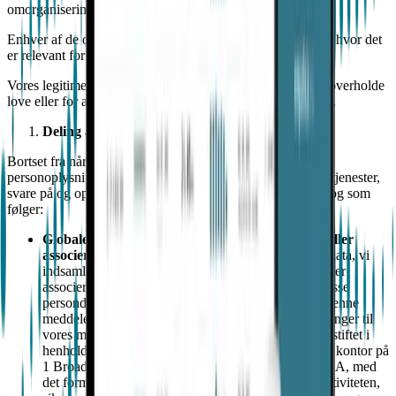
omorganisering af vores virksomhed.
Enhver af de ovennævnte kategorier af personoplysninger, hvor det
er relevant for vores forretningsdrift.
Vores legitime interesser, og hvor det er nødvendigt for at overholde
love eller for at forsvare eller gøre juridiske krav gældende.
Deling af dine personlige data med andre
Bortset fra når du beder om det, videregiver vi kun de
personoplysninger, vi indsamler, for at kunne levere vores tjenester,
svare på og opfylde dine transaktioner eller anmodninger, og som
følger:
Globale søsterselskaber, datterselskaber, filialer eller
associerede kontorer.
Vi kan videregive de persondata, vi
indsamler, til vores globale datterselskaber, filialer eller
associerede kontorer, som vil bruge og videregive disse
persondata i overensstemmelse med principperne i denne
meddelelse. Vi kan især overføre dine personoplysninger til
vores moderselskab Empatica Inc. et selskab, der er stiftet i
henhold til lovgivningen i Delaware, med registreret kontor på
1 Broadway, 14th Floor Cambridge, MA 02142, USA, med
det formål at forbedre vores tjenester, øge driftseffektiviteten,