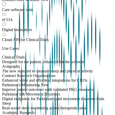
Care software suite
eCOA
Digital biomarkers
Cloud API
for Clinical Trials
Use Cases
Clinical Trials
Designed for the patient, enhanced for the scientist
Actigraphy
The new standard to measure sleep and physical activity
Contract Research Organizations
Enhanced value and effortless integrations for CROs
Parkinson's Monitoring
New
Improve patient outcomes with validated PKG measures
Parkinson’s & Movement Disorders
Digital endpoints for Parkinson's and movement disorders trials
Sleep
Real-world sleep monitoring across therapeutic areas
Academic Research