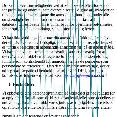
Du kan udøve dine rettigheder ved at kontakte os. Med forbehold
for juridiske og andre tilladte overvejelser vil vi gøre alt, hvad der er
rimeligt, for at imødekomme din anmodning hurtigt og under alle
omstændigheder inden for den tidsramme, der er fastsat i
databeskyttelseslovene. Hvis vi har brug for yderligere oplysninger
for at opfylde din anmodning, vil vi informere dig herom.
Vi kan ikke altid imødekomme din anmodning fuldt ud, f.eks. hvis
det vil påvirke den tavshedspligt, vi har over for andre, eller hvis vi
er juridisk berettiget til at behandle anmodningen på en anden måde.
Vi har udnævnt en persondataansvarlig, som er ansvarlig for at
overvåge overholdelsen af reglerne for persondatabeskyttelse og
fungere som kontaktpunkt for anmodninger fra de personer, som
persondataene refererer til. Den databeskyttelsesansvarlige, der er
udpeget af Empatica i henhold til afsnit 37 i GDPR, kan også
kontaktes på følgende e-mailadresse: [
privacy@empatica.com
]
Fastholdelse
Vi opbevarer dine personoplysninger, så længe det er nødvendigt for
at opfylde de formål, som de blev indsamlet til, eller som det ellers er
nødvendigt for at overholde vores juridiske forpligtelser, løse tvister,
opretholde passende forretningsregistre og håndhæve vores aftaler.
Navnlig gælder følgende opbevaringsperioder: