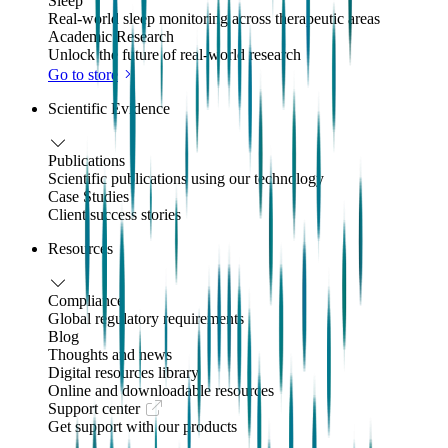
Sleep
Real-world sleep monitoring across therapeutic areas
Academic Research
Unlock the future of real-world research
Go to store
Scientific Evidence
Publications
Scientific publications using our technology
Case Studies
Client success stories
Resources
Compliance
Global regulatory requirements
Blog
Thoughts and news
Digital resources library
Online and downloadable resources
Support center
Get support with our products