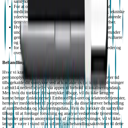
samtykke.
For at overholde vores forpligtelser som leverandør af
medicinsk udstyr til at overvåge den operationelle og tekniske
ydeevne og sikkerhed for EmbracePlus Watch og relaterede
tjenester, herunder via rapporter om uønskede hændelser.
Hvis du giver dit forudgående samtykke, til at foretage
undersøgelser og analyser vedrørende tjenesterne, herunder
gennem anonymisering af personoplysninger, for at evaluere
og forbedre vores tjenester og forretningsdrift.
for at forsvare eller håndhæve vores juridiske rettigheder og
overholde andre juridiske krav.
Behandling baseret på dit samtykke
Hvor vi kræver dit samtykke til behandling af dine
personoplysninger som en del af tjenesterne, kan du til enhver tid
tilbagekalde dit samtykke ved at kontakte os (se kontaktoplysninger
i afsnit14 nedenfor) eller via appen (i forhold til lokaliseringsdata).
Men hvis du trækker dit samtykke tilbage, vil du ikke længere
kunne bruge funktionerne i EmbracePlus-uret og relaterede tjenester,
herunder meddelelser til plejepersonale, da disse kræver behandling
af sundhedsdata og lokaliseringsdata. Hvis du trækker dit samtykke
tilbage til at foretage forskning og analyse vedrørende tjenesterne,
herunder gennem anonymisering af personoplysninger, vil vi ikke
længere være i stand til at udføre databehandlingsaktiviteter til dette