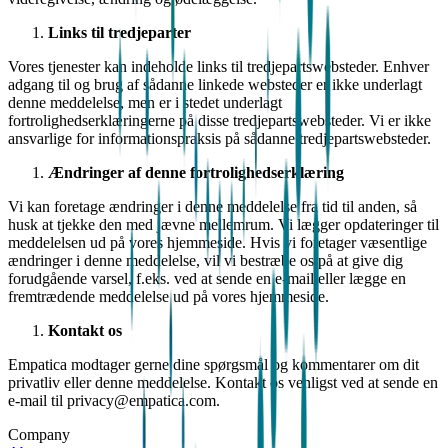
Links til tredjeparter
Vores tjenester kan indeholde links til tredjepartswebsteder. Enhver
adgang til og brug af sådanne linkede websteder er ikke underlagt
denne meddelelse, men er i stedet underlagt
fortrolighedserklæringerne på disse tredjepartswebsteder. Vi er ikke
ansvarlige for informationspraksis på sådanne tredjepartswebsteder.
Ændringer af denne fortrolighedserklæring
Vi kan foretage ændringer i denne meddelelse fra tid til anden, så
husk at tjekke den med jævne mellemrum. Vi lægger opdateringer til
meddelelsen ud på vores hjemmeside. Hvis vi foretager væsentlige
ændringer i denne meddelelse, vil vi bestræbe os på at give dig
forudgående varsel, f.eks. ved at sende en e-mail eller lægge en
fremtrædende meddelelse ud på vores hjemmeside.
Kontakt os
Empatica modtager gerne dine spørgsmål og kommentarer om dit
privatliv eller denne meddelelse. Kontakt os venligst ved at sende en
e-mail til privacy@empatica.com.
Company