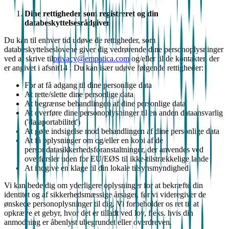
Dine rettigheder som registreret og din
databeskyttelsesrådgiver
Du kan til enhver tid udøve de rettigheder, som
databeskyttelseslovene giver dig vedrørende dine personoplysninger
ved at skrive til
privacy@empatica.com
og/eller til de kontakter, der
er angivet i afsnit14 . Du kan især udøve følgende rettigheder:
For at få adgang til dine personlige data
At rette/slette dine personlige data
At begrænse behandlingen af dine personlige data
At overføre dine personoplysninger til en anden dataansvarlig
('dataportabilitet')
At gøre indsigelse mod behandlingen af dine personlige data
At få oplysninger om og/eller en kopi af de
persondatasikkerhedsforanstaltninger, der anvendes ved
overførsler uden for EU/EØS til ikke-tilstrækkelige lande
At indgive en klage til din lokale tilsynsmyndighed
Vi kan bede dig om yderligere oplysninger for at bekræfte din
identitet og af sikkerhedsmæssige årsager, før vi videregiver de
ønskede personoplysninger til dig. Vi forbeholder os ret til at
opkræve et gebyr, hvor det er tilladt ved lov, f.eks. hvis din
anmodning er åbenlyst ubegrundet eller overdreven.