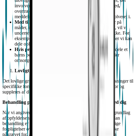
ulovlige aktiviteter, mistanke om bedrageri, situationer, der
involverer potentielle trusler mod en persons sikkerhed
,
overtrædelser af vores
brugsbetingelser
eller denne
meddelelse, eller som bevis i retssager, som vi er involveret i.
Med tilladelse
. Vi kan videregive personoplysninger på
måder, der ikke er beskrevet ovenfor. Hvis vi gør det, vil vi
underrette dig og om nødvendigt indhente dit samtykke. For
eksempel, hvis du har en udpeget omsorgsperson, eller vi kan
dele oplysninger med denne omsorgsperson.
Hvis personoplysningerne vedrører børn:
Vi kan dele et
barns personoplysninger med forældre, værger og/eller
omsorgspersoner som beskrevet i afsnit9 nedenfor.
Lovligt grundlag for behandling
Det lovlige grundlag, hvorpå vi behandler dine personoplysninger til
specifikke formål, er som angivet i tabellen i afsnit 2 ovenfor og
suppleres af de yderligere oplysninger i dette afsnit.
Behandling på grundlag af opfyldelse af kontrakten med dig
Når vi angiver, at vi behandler dine personoplysninger på grundlag
af opfyldelsen af kontrakten med dig, betyder det, at en sådan
behandling er nødvendig for opfyldelsen af vores kontraktlige
forpligtelser over for dig. I disse tilfælde er dit samtykke ikke
påkrævet for, at vi kan behandle dine personoplysninger, da