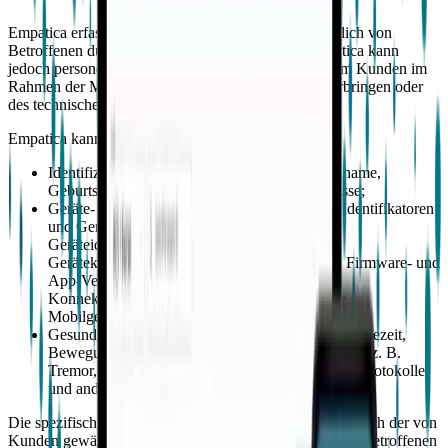
Empatica erfasst personenbezogene Daten hauptsächlich von
Betroffenen durch deren Nutzung der Dienste. Empatica kann
jedoch personenbezogene Daten von Betroffenen vom Kunden im
Rahmen der Marktüberwachung nach dem Inverkehrbringen oder
des technischen Supports erfassen.
Empatica kann verarbeiten:
Identifizierbare Kontaktdaten wie Name, Nachname,
Geburtsdatum, Alter, Geschlecht, E-Mail-Adresse;
Geräte- und technische Informationen, Online-Identifikatoren
und Gerätenutzungsdaten, wie IP-Adresse,
Geräteidentifikatoren, Gerätebetriebsmetriken,
Gerätekalibrierungs- und Validierungsberichte, Firmware- und
App-Version, Zeitstempel, Betriebssystem,
Konnektivitätsprotokolle, technische Protokolle,
Mobilgeräteidentifikatoren (z. B. IMEI/Geräte-ID);
Gesundheitsdaten wie physiologische Signale, Tragezeit,
Bewegungen, Schlaf, Parkinson-bezogene Scores (z. B.
Tremor, Bradykinesie, Dyskinesien), Medikationsprotokolle
und andere Geräteleistungsdaten.
Die spezifischen verarbeiteten Daten können jedoch je nach der von
Kunden gewählten EHMP-Konfiguration und dem von Betroffenen