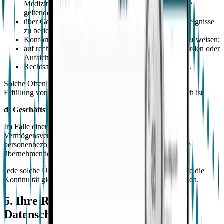
Medizinprodukte (EU) 2017/745 (MDR) oder andere
geltende Gesetze einzuhalten;
über Gerätesicherheitsvorfälle oder unerwünschte Ereignisse
zu berichten oder diese zu untersuchen;
Konformität bei Regelaudits oder Inspektionen nachzuweisen;
auf rechtmäßige Anfragen von Strafverfolgungsbehörden oder
Aufsichtsbehörden zu reagieren; oder
Rechtsansprüche geltend zu machen oder auszuüben.
Solche Offenlegungen sind auf das beschränkt, was für die
Erfüllung von Empaticas Rechtsverpflichtungen erforderlich ist.
d) Geschäftstransaktionen
Im Falle einer Fusion, Übernahme, Umstrukturierung oder
Vermögensverkaufs, an dem Empatica beteiligt ist, können
personenbezogene Daten als Teil dieser Transaktion auf die
übernehmende oder Nachfolgeentität übertragen werden.
Jede solche Übertragung erfolgt nur unter Bedingungen, die die
Kontinuität gleichwertiger Datenschutzgarantien sicherstellen.
5. Ihre Rechte als Betroffener und
Datenschutzbeauftragter