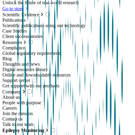
Unlock the future of real-world research
Go to store
Scientific Evidence
Publications
Scientific publications using our technology
Case Studies
Client success stories
Resources
Compliance
Global regulatory requirements
Blog
Thoughts and news
Digital resources library
Online and downloadable resources
Support center
Get support with our products
Company
About us
People with purpose
Careers
Join the mission
Contact us
Talk to our team
Epilepsy Monitoring