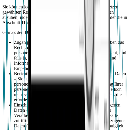
Sie können jederzeit die Ihnen gemäß den Datenschutzgesetzen
gewährten Rechte bezüglich Ihrer personenbezogenen Daten
ausüben, indem Sie an privacy@empatica.com schreiben oder die in
Abschnitt 11 unten aufgeführten Kontaktdaten verwenden.
Gemäß den Datenschutzgesetzen haben Sie das Recht auf:
Zugang zu Ihren personenbezogenen Daten – Sie haben das
Recht, eine Bestätigung darüber zu erhalten, ob Ihre
personenbezogenen Daten verarbeitet werden oder nicht, und
falls ja, Zugang zu Ihren personenbezogenen Daten und
Informationen über die relevante Verarbeitung durch
Empatica;
Berichtigung oder Löschung Ihrer personenbezogenen Daten
– Sie haben das Recht, die Berichtigung ungenauer
personenbezogener Daten über Sie oder die Löschung Ihrer
personenbezogenen Daten zu erhalten. Empatica ist jedoch
nicht verpflichtet, personenbezogene Daten zu löschen, die
erforderlich sind, um geltende Gesetze einzuhalten;
Einschränkung der Verarbeitung Ihrer personenbezogenen
Daten – Sie haben das Recht, eine Beschränkung der
Verarbeitung zu erhalten, wenn einer der folgenden Fälle
zutrifft: (i) Sie bestreiten die Genauigkeit personenbezogener
Daten für einen Zeitraum, in dem Empatica die Genauigkeit