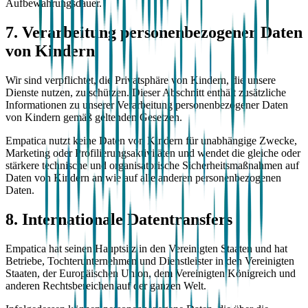
Aufbewahrungsdauer.
7. Verarbeitung personenbezogener Daten
von Kindern
Wir sind verpflichtet, die Privatsphäre von Kindern, die unsere
Dienste nutzen, zu schützen. Dieser Abschnitt enthält zusätzliche
Informationen zu unserer Verarbeitung personenbezogener Daten
von Kindern gemäß geltenden Gesetzen.
Empatica nutzt keine Daten von Kindern für unabhängige Zwecke,
Marketing oder Profilierungsaktivitäten und wendet die gleiche oder
stärkere technische und organisatorische Sicherheitsmaßnahmen auf
Daten von Kindern an wie auf alle anderen personenbezogenen
Daten.
8. Internationale Datentransfers
Empatica hat seinen Hauptsitz in den Vereinigten Staaten und hat
Betriebe, Tochterunternehmen und Dienstleister in den Vereinigten
Staaten, der Europäischen Union, dem Vereinigten Königreich und
anderen Rechtsbereichen auf der ganzen Welt.