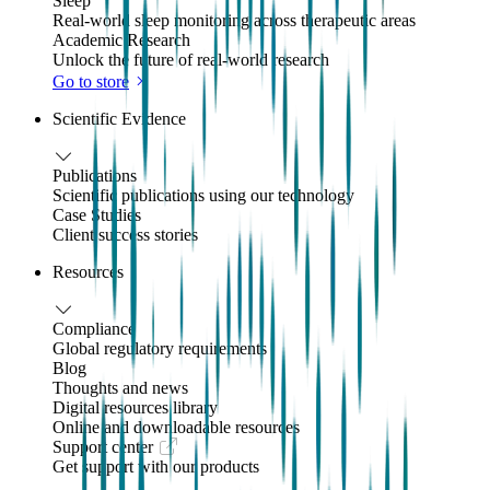
Sleep
Real-world sleep monitoring across therapeutic areas
Academic Research
Unlock the future of real-world research
Go to store
Scientific Evidence
Publications
Scientific publications using our technology
Case Studies
Client success stories
Resources
Compliance
Global regulatory requirements
Blog
Thoughts and news
Digital resources library
Online and downloadable resources
Support center
Get support with our products