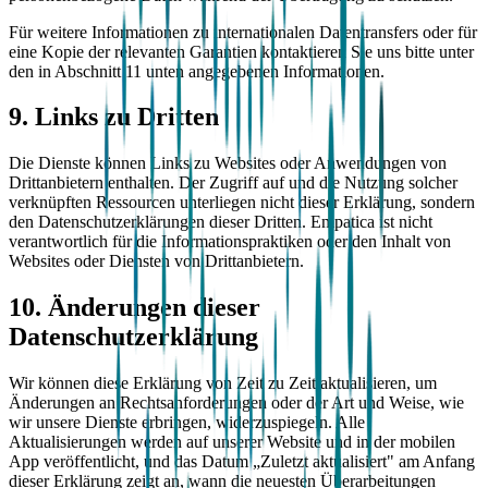
Für weitere Informationen zu internationalen Datentransfers oder für
eine Kopie der relevanten Garantien kontaktieren Sie uns bitte unter
den in Abschnitt 11 unten angegebenen Informationen.
9. Links zu Dritten
Die Dienste können Links zu Websites oder Anwendungen von
Drittanbietern enthalten. Der Zugriff auf und die Nutzung solcher
verknüpften Ressourcen unterliegen nicht dieser Erklärung, sondern
den Datenschutzerklärungen dieser Dritten. Empatica ist nicht
verantwortlich für die Informationspraktiken oder den Inhalt von
Websites oder Diensten von Drittanbietern.
10. Änderungen dieser
Datenschutzerklärung
Wir können diese Erklärung von Zeit zu Zeit aktualisieren, um
Änderungen an Rechtsanforderungen oder der Art und Weise, wie
wir unsere Dienste erbringen, widerzuspiegeln. Alle
Aktualisierungen werden auf unserer Website und in der mobilen
App veröffentlicht, und das Datum „Zuletzt aktualisiert" am Anfang
dieser Erklärung zeigt an, wann die neuesten Überarbeitungen