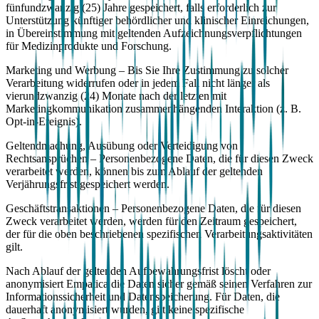
fünfundzwanzig (25) Jahre gespeichert, falls erforderlich zur
Unterstützung künftiger behördlicher und klinischer Einreichungen,
in Übereinstimmung mit geltenden Aufzeichnungsverpflichtungen
für Medizinprodukte und Forschung.
Marketing und Werbung – Bis Sie Ihre Zustimmung zu solcher
Verarbeitung widerrufen oder in jedem Fall nicht länger als
vierundzwanzig (24) Monate nach der letzten mit
Marketingkommunikation zusammenhängenden Interaktion (z. B.
Opt-in-Ereignis).
Geltendmachung, Ausübung oder Verteidigung von
Rechtsansprüchen – Personenbezogene Daten, die für diesen Zweck
verarbeitet werden, können bis zum Ablauf der geltenden
Verjährungsfrist gespeichert werden.
Geschäftstransaktionen – Personenbezogene Daten, die für diesen
Zweck verarbeitet werden, werden für den Zeitraum gespeichert,
der für die oben beschriebenen spezifischen Verarbeitungsaktivitäten
gilt.
Nach Ablauf der geltenden Aufbewahrungsfrist löscht oder
anonymisiert Empatica die Daten sicher gemäß seinen Verfahren zur
Informationssicherheit und Datenspeicherung. Für Daten, die
dauerhaft anonymisiert wurden, gilt keine spezifische