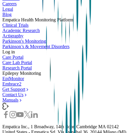
Careers
Legal
Blog
Empatica Health Monitoring Platform
Clinical Trials
Academic Research
Actigraphy
Parkinson's Monitoring
Parkinson’s & Movement Disorders
Log in
Care Portal
Care Lab Portal
Research Portal
Epilepsy Monitoring
EpiMonitor
Embrace2
Get Support
Contact Us
Manuals
Empatica Inc., 1 Broadway, 14th floor, Cambridge MA 02142
United States - Empatica Srl, Via Stendhal 36, 20144 Milano (MI),