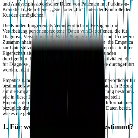
und Analyse physiologischer Daten von Patienten mit Parkinson-
Krankheit („Betroffene", „Sie" oder „Ihr") unter der Kontrolle der
Kunden ermöglichen.
Die Kunden fungieren als Verantwortliche in Bezug auf die
Verarbeitung personenbezogener Daten von Betroffenen, die für
Diagnose, Versorgung und Behandlung erforderlich sind. In diesem
Zusammenhang werden alle Verarbeitungsaktivitäten, die Empatica
zur Unterstützung dieser Zwecke durchführt, von Empatica in ihrer
Eigenschaft als Auftragsverarbeiter im Namen der Kunden
durchgeführt. Dementsprechend sind Verarbeitungsaktivitäten, die
für Diagnose-, Versorgungs- und Behandlungszwecke durchgeführt
werden, nicht in dieser Erklärung enthalten.
Empatica handelt jedoch auch als unabhängiger Verantwortlicher für
bestimmte Zwecke im Zusammenhang mit den Diensten, in Bezug
auf die Empatica die Zwecke und Mittel der Verarbeitung bestimmt,
wie in dieser Erklärung beschrieben. Dementsprechend stellt
Empatica den Betroffenen durch diese Erklärung die Informationen
bezüglich der Verarbeitung ihrer personenbezogenen Daten bereit,
wie es die geltenden Datenschutzgesetze vorsehen.
1. Für wen ist diese Erklärung bestimmt?