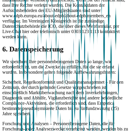
dass Ihre Rechte verletzt wurden. Die Kontaktdaten der
Aufsichtsbehörden der EU-Mitgliedstaaten sind unter
www.edpb.europa.eu/about-edpb/about-edpb/members_en
verfügbar. Im Vereinigten Königreich ist die zuständige
Datenschutzbehörde die ICO, die über dieses Webformular, per
Live-Chat hier oder telefonisch unter 0303 123 1113 kontaktiert
werden kann.
6. Datenspeicherung
Wir speichern Ihre personenbezogenen Daten so lange, wie
erforderlich ist, um die Zwecke zu erfüllen, für die sie erfasst
wurden. Insbesondere gelten folgende Aufbewahrungsfristen:
Sicherheit, Regelkonformität und Qualitätsmanagemnet – Für den
Zeitraum, der durch geltende Gesetze vorgeschrieben ist,
einschließlich Marktüberwachung nach dem Inverkehrbringen,
Diagnostik und Abhilfe, Vigilanzberichte und andere behördliche
Compliance-Aktivitäten, die erforderlich sind, dass Empatica
bestimmte pseudonymisierte Daten bis zu fünfundzwanzig (25)
Jahre speichert.
Forschung und Analysen – Personenbezogene Daten, die für
Forschungs- oder Analysezwecke verarbeitet werden, werden bis zu