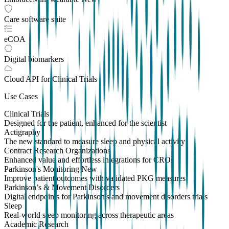
Care software suite
eCOA
Digital biomarkers
Cloud API
for Clinical Trials
Use Cases
Clinical Trials
Designed for the patient, enhanced for the scientist
Actigraphy
The new standard to measure sleep and physical activity
Contract Research Organizations
Enhanced value and effortless integrations for CROs
Parkinson's Monitoring
New
Improve patient outcomes with validated PKG measures
Parkinson’s & Movement Disorders
Digital endpoints for Parkinson's and movement disorders trials
Sleep
Real-world sleep monitoring across therapeutic areas
Academic Research