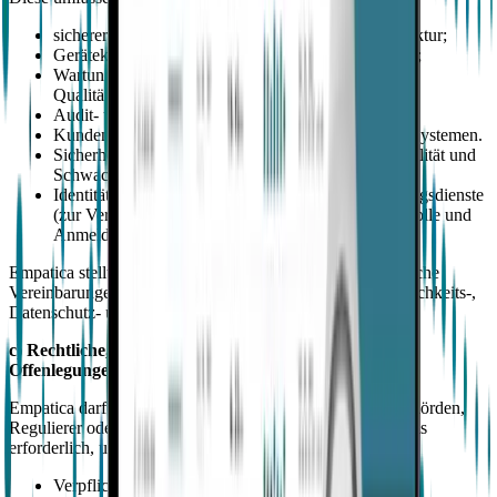
sicherer Cloud-Hosting- und Datenspeicherinfrastruktur;
Gerätekonnektivitäts- und Kommunikationsdiensten;
Wartungs-, Kalibrierungs- und
Qualitätssicherungsunterstützung;
Audit- und Zertifizierungsdiensten; und
Kundenunterstützungs- und Incident-Management-Systemen.
Sicherheitsüberwachung, Protokollierung/Observabilität und
Schwachstellen-Management;
Identitäts- und Zugriffsverwaltung / Authentifizierungsdienste
(zur Verwaltung von Benutzerkonten, Zugriffskontrolle und
Anmeldesicherheit).
Empatica stellt sicher, dass alle Dienstleister durch schriftliche
Vereinbarungen gebunden sind, die angemessene Vertraulichkeits-,
Datenschutz- und Sicherheitsverpflichtungen auferlegen.
c) Rechtliche, aufsichtliche und sicherheitsbezogene
Offenlegungen
Empatica darf personenbezogene Daten an zuständige Behörden,
Regulierer oder andere öffentliche Stellen weitergeben, falls
erforderlich, um:
Verpflichtungen unter der EU-Verordnung über