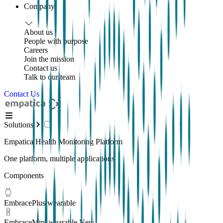
Company
About us
People with purpose
Careers
Join the mission
Contact us
Talk to our team
Contact Us
Solutions
Empatica Health Monitoring Platform
One platform, multiple applications
Components
EmbracePlus wearable
EmbraceMini wearable
New