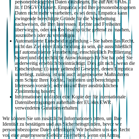
personenbezogenen Daten einzulegen, die auf Art. 6 Abs. 1
lit. f DSGVO basiert. Empatica wird Ihre personenbezogenen
Daten nicht mehr verarbeiten, es sei denn, Empatica kann
zwingende berechtigte Gründe für die Verarbeitung
nachweisen, die Ihre Interessen, Rechte und Freiheiten
überwiegen, oder um Rechtsansprüche geltend zu machen,
auszuüben oder zu verteidigen;
Automatisierte Entscheidungsfindung – Sie haben das Recht,
nicht das Ziel einer Entscheidung zu sein, die ausschließlich
auf automatisierter Verarbeitung, einschließlich Profilierung,
basiert und die rechtliche Auswirkungen für Sie hat oder Sie
anderweitig erheblich beeinträchtigt. Dies gilt nicht, wenn die
Entscheidung: (i) unter geltended Gesetzen, denen Empatica
unterliegt, zulässig ist und auch angemessene Maßnahmen
zum Schutz Ihrer Rechte, Freiheiten und berechtigten
Interessen vorsieht; oder (ii) auf Ihrer ausdrücklichen
Zustimmung basiert;
Informationen und/oder eine Kopie der für internationale
Datenübertragungen außerhalb der EU/des EWR
verwendeten Garantien erhalten.
Wir können Sie um zusätzliche Informationen bitten, um Ihre
Identität zu bestätigen und aus Sicherheitsgründen, bevor wir
personenbezogene Daten offenlegen. Wir behalten uns das Recht
vor, eine angemessene Gebühr zu erheben, wenn ein Antrag