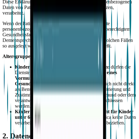
Diese Erklärung beschreibt, wie Empatica die personenbezogenen
Daten von Patienten der Kunden, die die Dienste nutzen,
verarbeitet.
Wenn der Patient ein Kind ist, darf Empatica begrenzte
personenbezogene Daten von Eltern, Vormund oder berechtigtem
Gesundheitsfachpersonal des Patienten verarbeiten.
Dementsprechend sollte der Begriff „Betroffene" in solchen Fällen
so ausgelegt werden, dass er diese Personen einschließt.
Altersgruppen
Kinder über 6 Jahren, aber unter 18 Jahren:
dürfen die
Dienste
nur unter Aufsicht eines Elternteils, eines
Vormunds oder eines berechtigten
Gesundheitsfachmanns
nutzen. Sie können sich nicht direkt
als Benutzer der Dienste registrieren; die Registrierung und
Zustimmung müssen von ihrem Elternteil, Vormund oder dem
verantwortlichen Forscher oder Kliniker abgeschlossen
werden.
Kinder unter 6 Jahren:
die
Dienste sind nicht für Kinder
unter 6 Jahren bestimmt
. Daher wird Empatica keine Daten
verarbeiten, die sich auf Kinder unter 6 Jahren beziehen.
2. Datenquellen und Kategorien