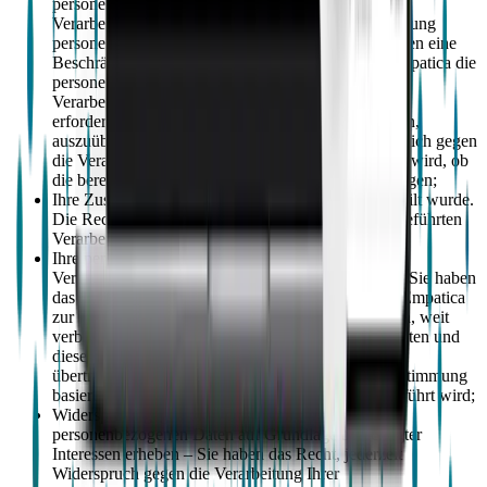
personenbezogener Daten überprüfen kann; (ii) die
Verarbeitung rechtswidrig ist und Sie sich der Löschung
personenbezogener Daten widersetzen und stattdessen eine
Beschränkung ihrer Verwendung anfordern; (iii) Empatica die
personenbezogenen Daten nicht mehr für
Verarbeitungszwecke benötigt, sie sind aber für Sie
erforderlich, um Rechtsansprüche geltend zu machen,
auszuüben oder zu verteidigen; oder (iv) Sie haben sich gegen
die Verarbeitung ausgesprochen, während überprüft wird, ob
die berechtigten Gründe von Empatica Ihre überwiegen;
Ihre Zustimmung widerrufen, wenn diese zuvor erteilt wurde.
Die Rechtmäßigkeit jeder vor dem Widerruf durchgeführten
Verarbeitung bleibt jedoch unberührt;
Ihre personenbezogenen Daten auf einen anderen
Verantwortlichen übertragen („Datenportabilität") – Sie haben
das Recht, Ihre personenbezogenen Daten, die Sie Empatica
zur Verfügung gestellt haben, in einem strukturierten, weit
verbreiteten und maschinenlesbaren Format zu erhalten und
diese Daten auf einen anderen Verantwortlichen zu
übertragen, wenn die Verarbeitung: (i) auf Ihrer Zustimmung
basiert; und (ii) mit automatisierten Mitteln durchgeführt wird;
Widerspruch gegen die Verarbeitung Ihrer
personenbezogenen Daten auf Grundlage berechtigter
Interessen erheben – Sie haben das Recht, jederzeit
Widerspruch gegen die Verarbeitung Ihrer