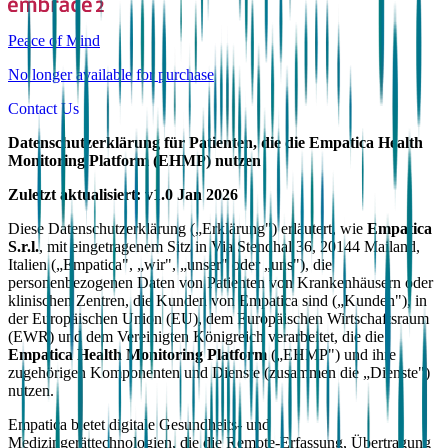
Peace of Mind
No longer available for purchase
Contact Us
Datenschutzerklärung für Patienten, die die Empatica Health
Monitoring Platform (EHMP) nutzen
Zuletzt aktualisiert: v1.0 Jan 2026
Diese Datenschutzerklärung („Erklärung") erläutert, wie
Empatica
S.r.l.
, mit eingetragenem Sitz in Via Stendhal 36, 20144 Mailand,
Italien („Empatica", „wir", „unser" oder „uns"), die
personenbezogenen Daten von Patienten von Krankenhäusern oder
klinischen Zentren, die Kunden von Empatica sind („Kunden"), in
der Europäischen Union (EU), dem Europäischen Wirtschaftsraum
(EWR) und dem Vereinigten Königreich verarbeitet, die die
Empatica Health Monitoring Platform
(„EHMP") und ihre
zugehörigen Komponenten und Dienste (zusammen die „Dienste")
nutzen.
Empatica bietet digitale Gesundheits- und
Medizingerättechnologien, die die Remote-Erfassung, Übertragung