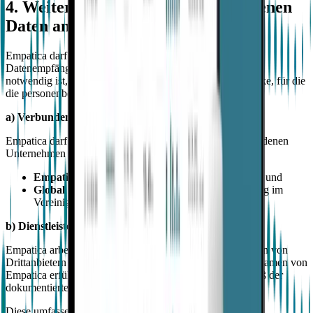
4. Weitergabe Ihrer personenbezogenen
Daten an andere
Empatica darf personenbezogene Daten an die folgenden
Datenempfänger weitergeben oder offenlegen, soweit dies
notwendig ist, um die oben erwähnten Verarbeitungszwecke, für die
die personenbezogenen Daten bestimmt sind, zu erfüllen.
a) Verbundene Unternehmen
Empatica darf personenbezogene Daten mit seinen verbundenen
Unternehmen teilen:
Empatica Inc.
, ansässig in den Vereinigten Staaten; und
Global Kinetics UK Corporation Limited
, ansässig im
Vereinigten Königreich.
b) Dienstleister
Empatica arbeitet mit sorgfältig ausgewählten Dienstleistern von
Drittanbietern zusammen, die spezifische Funktionen im Namen von
Empatica erfüllen und personenbezogene Daten nur gemäß der
dokumentierten Anweisungen von Empatica verarbeiten.
Diese umfassen Anbieter von: