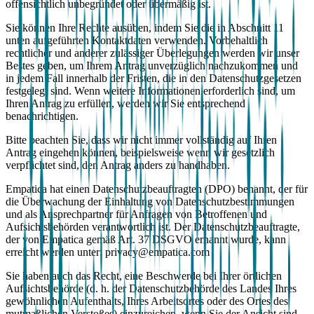
offensichtlich unbegründet oder übermäßig ist.
Sie können Ihre Rechte ausüben, indem Sie die in Abschnitt 11
unten aufgeführten Kontaktdaten verwenden. Vorbehaltlich
rechtlicher und anderer zulässiger Überlegungen werden wir unser
Bestes geben, um Ihrem Antrag unverzüglich nachzukommen und
in jedem Fall innerhalb der Fristen, die in den Datenschutzgesetzen
festgelegt sind. Wenn weitere Informationen erforderlich sind, um
Ihren Antrag zu erfüllen, werden wir Sie entsprechend
benachrichtigen.
Bitte beachten Sie, dass wir nicht immer vollständig auf Ihren
Antrag eingehen können, beispielsweise wenn wir gesetzlich
verpflichtet sind, den Antrag anders zu handhaben.
Empatica hat einen Datenschutzbeauftragten (DPO) benannt, der für
die Überwachung der Einhaltung von Datenschutzbestimmungen
und als Ansprechpartner für Anfragen von Betroffenen und
Aufsichtsbehörden verantwortlich ist. Der Datenschutzbeauftragte,
der von Empatica gemäß Art. 37 DSGVO ernannt wurde, kann
erreicht werden unter: privacy@empatica.com
Sie haben auch das Recht, eine Beschwerde bei Ihrer örtlichen
Aufsichtsbehörde (d. h. der Datenschutzbehörde des Landes Ihres
gewöhnlichen Aufenthalts, Ihres Arbeitsortes oder des Ortes des
mutmaßlichen Verstoßes) einzureichen, wenn Sie der Ansicht sind,