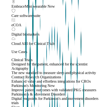
EmbraceMini wearable
New
Care software suite
eCOA
Digital biomarkers
Cloud API
for Clinical Trials
Use Cases
Clinical Trials
Designed for the patient, enhanced for the scientist
Actigraphy
The new standard to measure sleep and physical activity
Contract Research Organizations
Enhanced value and effortless integrations for CROs
Parkinson's Monitoring
New
Improve patient outcomes with validated PKG measures
Parkinson’s & Movement Disorders
Digital endpoints for Parkinson's and movement disorders
trials