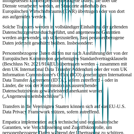
Infolgedessen können personenbezogene Daten, die über die
Dienste verarbeitet werden, an Standorte außerhalb des
Europäischen Wirtschaftsraums (EWR) übertragen oder von dort
aus aufgerufen werden.
Solche Transfers werden in vollständiger Einhaltung der geltenden
Datenschutzgesetze durchgeführt, und angemessene Garantien
werden angewendet, um sicherzustellen, dass personenbezogene
Daten jederzeit geschützt bleiben. Insbesondere:
Personenbezogene Daten dürfen nur nach Ausführung der von der
Europäischen Kommission genehmigten Standardvertragsklauseln
(Beschluss Nr. 2021/914/EU) übertragen werden – zusammen mit
dem UK International Data Transfer Addendum oder der vom UK
Information Commissioner's Office (ICO) genehmigten International
Data Transfer Agreement (IDTA), sofern zutreffend – oder in
Länder, die von der Kommission als ausreichendes
Datenschutzniveau gewährleistend anerkannt wurden
(„Angemessenheitsbeschlüsse").
Transfers in die Vereinigten Staaten können sich auf das EU-U.S.
Data Privacy Framework stützen, sofern zutreffend.
Empatica implementiert auch technische und organisatorische
Garantien, wie Verschlüsselung und Zugriffskontrolle, um
personenbezogene Daten während der Übertragung zu schützen.